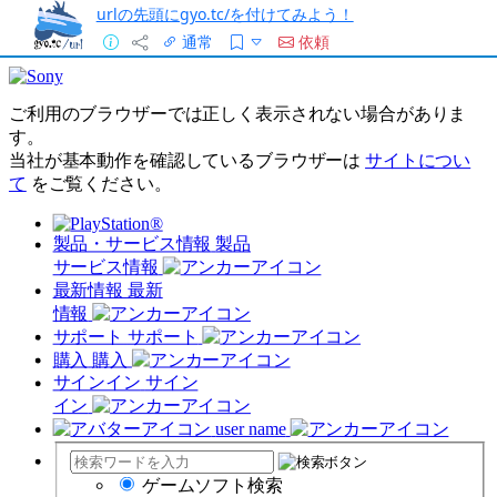
urlの先頭にgyo.tc/を付けてみよう！
通常
依頼