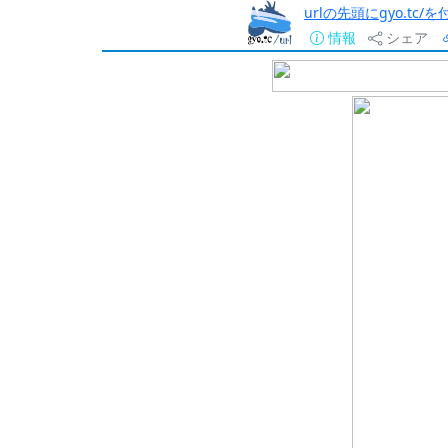
urlの先頭にgyo.tc
情報
シェア