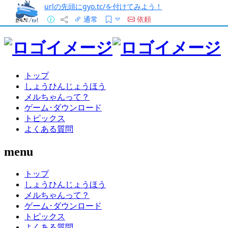
urlの先頭にgyo.tc/を付けてみよう！
通常
依頼