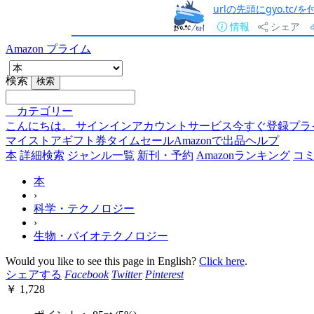
urlの先頭にgyo.tc
情報
シェア