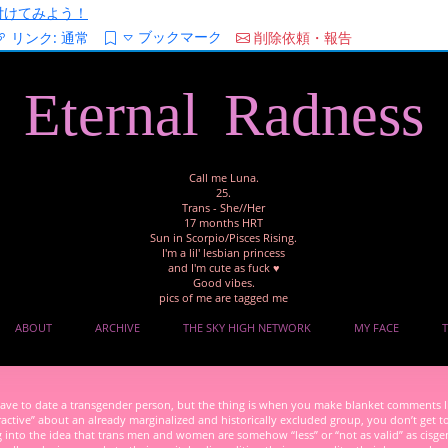
/を付けてみよう！
ブックマーク
リンク:
通常
削除依頼・報告