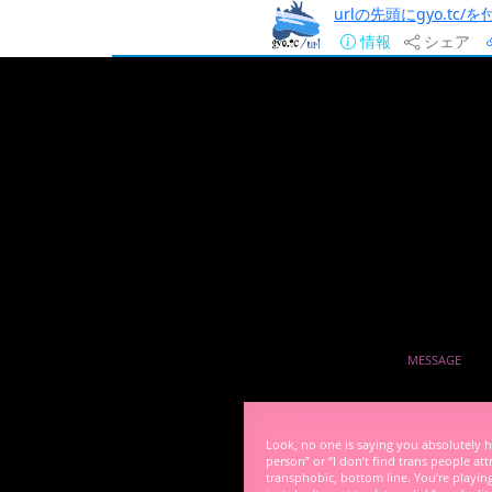
urlの先頭にgyo.tc
情報
シェア