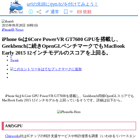
urlの先頭にgyo.tc/を付けてみよう！
通常
依頼