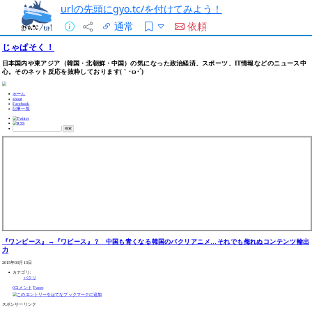
urlの先頭にgyo.tc/を付けてみよう！
通常
依頼