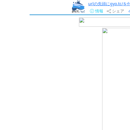
urlの先頭にgyo.tc
情報
シェア