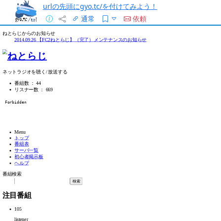
urlの先頭にgyo.tc/を付けてみよう！
通常
依頼