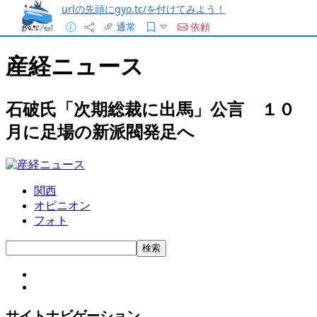
urlの先頭にgyo.tc/を付けてみよう！
通常
依頼