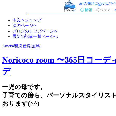
urlの先頭にgyo.tc
情報
シェア