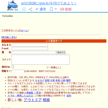
urlの先頭にgyo.tc/を付けてみよう！
通常
依頼