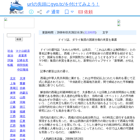
urlの先頭にgyo.tc/を付けてみよう！
通常
依頼