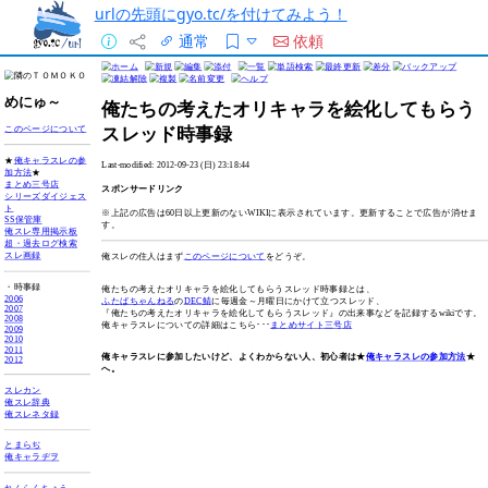
urlの先頭にgyo.tc/を付けてみよう！
通常
依頼