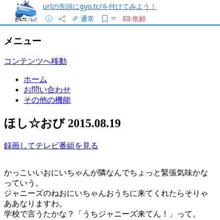
urlの先頭にgyo.tc/を付けてみよう！
通常
依頼