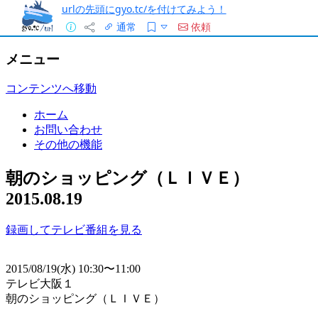
urlの先頭にgyo.tc/を付けてみよう！
通常
依頼