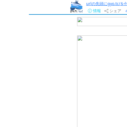
urlの先頭にgyo.tc
情報
シェア