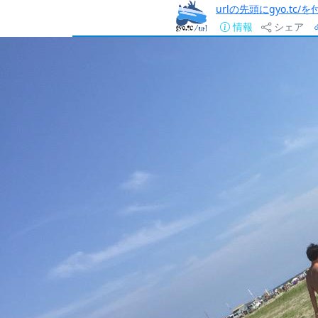
urlの先頭にgyo.tc
情報
シェア