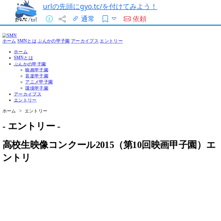
urlの先頭にgyo.tc/を付けてみよう！
通常
依頼