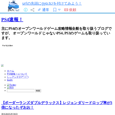
urlの先頭にgyo.tc/を付けてみよう！
通常
依頼