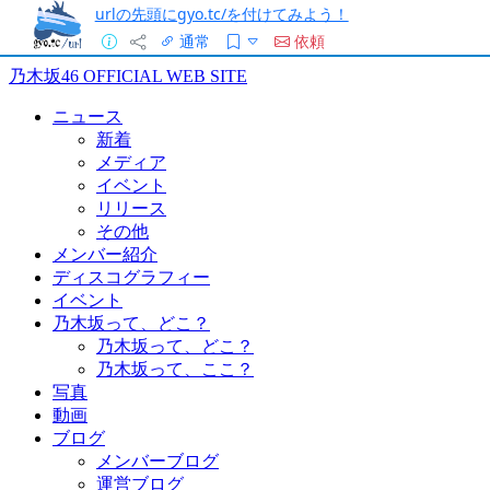
urlの先頭にgyo.tc/を付けてみよう！
通常
依頼