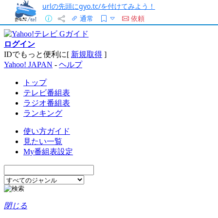
urlの先頭にgyo.tc/を付けてみよう！
通常
依頼