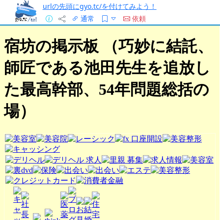
urlの先頭にgyo.tc/を付けてみよう！
通常
依頼