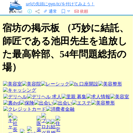
urlの先頭にgyo.tc/を付けてみよう！
通常
依頼