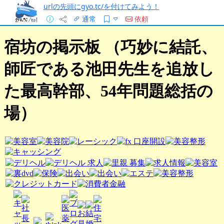
urlの先頭にgyo.tc/を付けてみよう！
通常
依頼