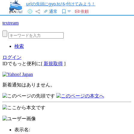
urlの先頭にgyo.tc/を付けてみよう！
通常
依頼