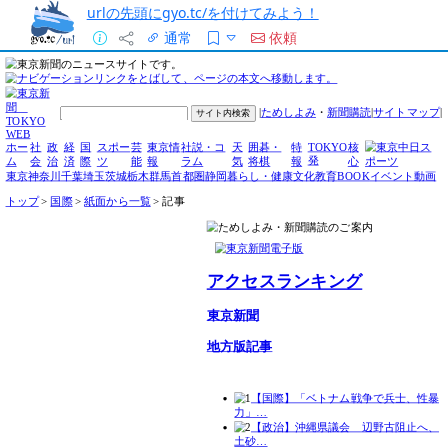
urlの先頭にgyo.tc/を付けてみよう！
通常
依頼