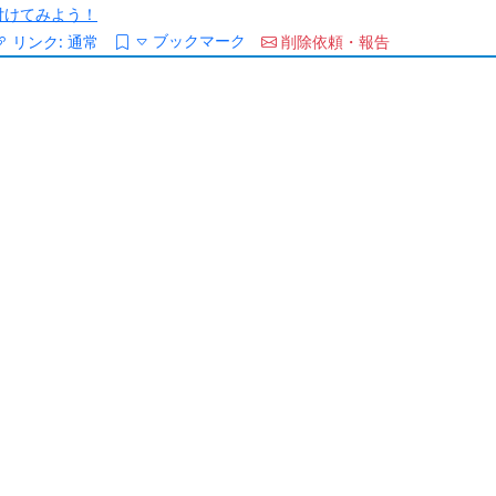
/を付けてみよう！
ブックマーク
リンク:
通常
削除依頼・報告