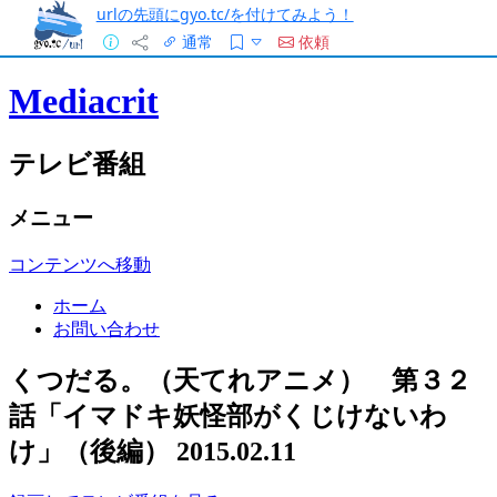
urlの先頭にgyo.tc/を付けてみよう！
通常
依頼