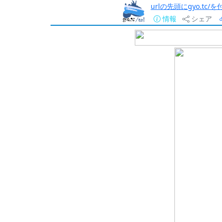
urlの先頭にgyo.tc
情報
シェア