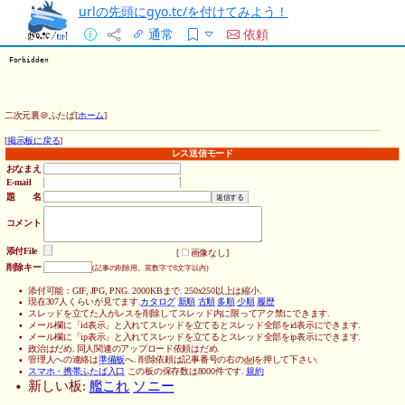
urlの先頭にgyo.tc/を付けてみよう！
通常
依頼