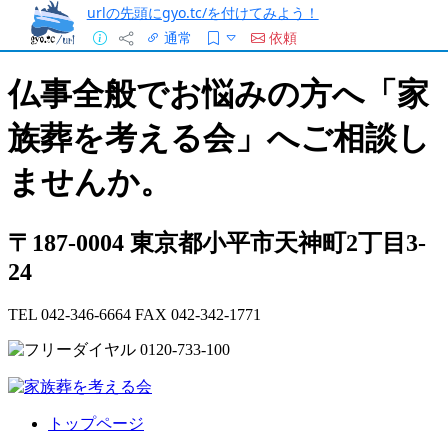
urlの先頭にgyo.tc/を付けてみよう！
通常
依頼