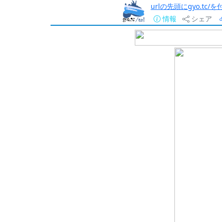
urlの先頭にgyo.tc
情報
シェア