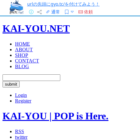
urlの先頭にgyo.tc/を付けてみよう！
通常
依頼