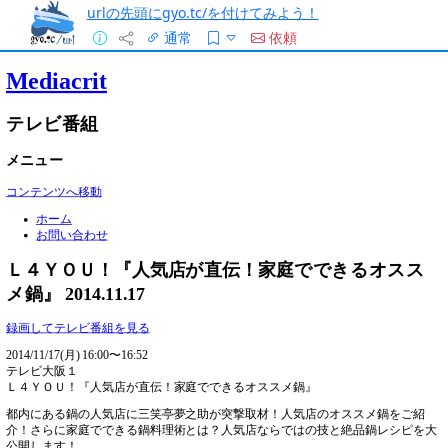
urlの先頭にgyo.tc/を付けてみよう！
通常
依頼