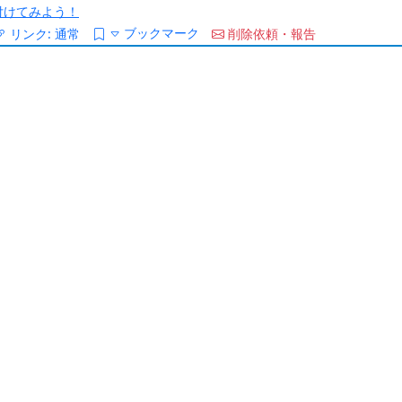
/を付けてみよう！
ブックマーク
リンク:
通常
削除依頼・報告