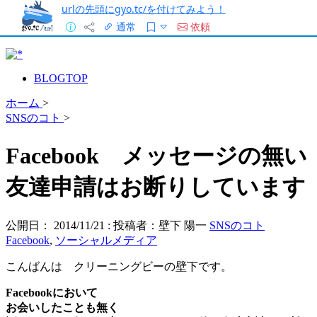
urlの先頭にgyo.tc/を付けてみよう！
通常
依頼