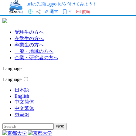
urlの先頭にgyo.tc/を付けてみよう！
通常
依頼