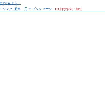
/を付けてみよう！
ブックマーク
リンク:
通常
削除依頼・報告