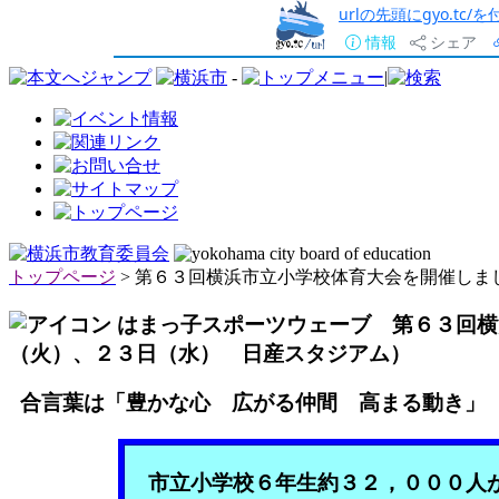
urlの先頭にgyo.tc
情報
シェア