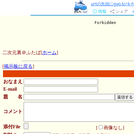
urlの先頭にgyo.tc
情報
シェア