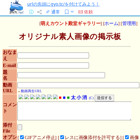
urlの先頭にgyo.tc/を付けてみよう！
通常
依頼