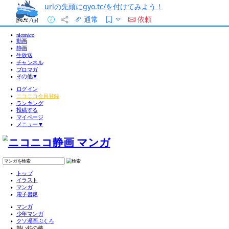
urlの先頭にgyo.tc/を付けてみよう！
通常
依頼