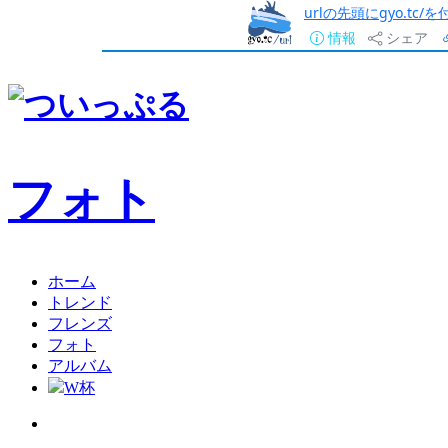
urlの先頭にgyo.tc
情報
シェア