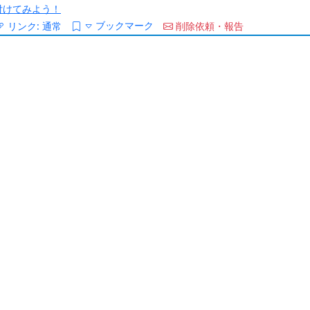
/を付けてみよう！
ブックマーク
リンク:
通常
削除依頼・報告