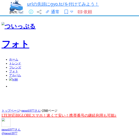
urlの先頭にgyo.tc/を付けてみよう！
通常
依頼