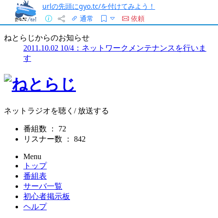
urlの先頭にgyo.tc/を付けてみよう！
通常
依頼