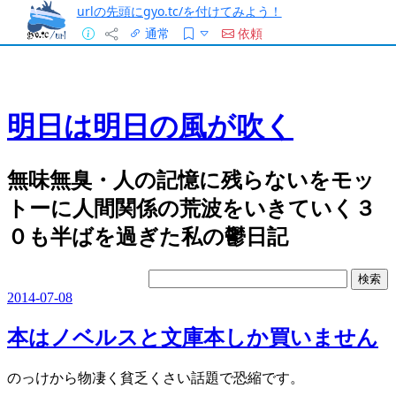
urlの先頭にgyo.tc/を付けてみよう！
通常
依頼