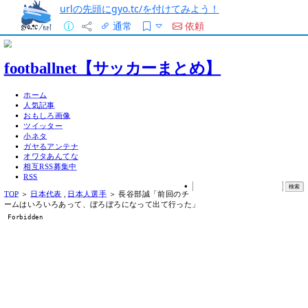
urlの先頭にgyo.tc/を付けてみよう！
通常
依頼