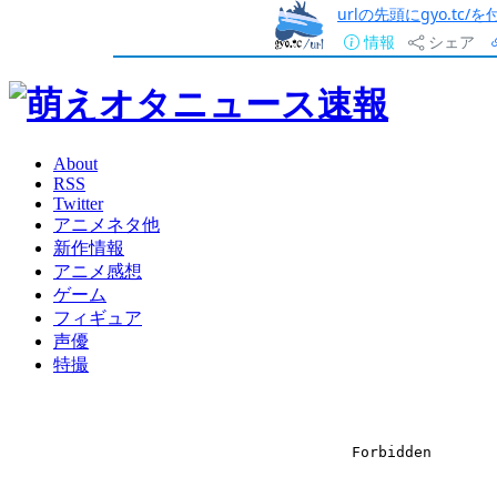
urlの先頭にgyo.tc
情報
シェア