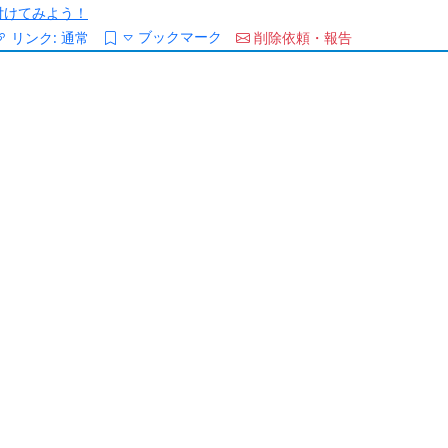
/を付けてみよう！
ブックマーク
リンク:
通常
削除依頼・報告