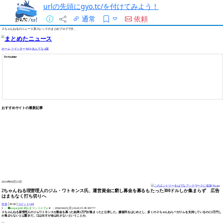
urlの先頭にgyo.tc/を付けてみよう！
通常
依頼